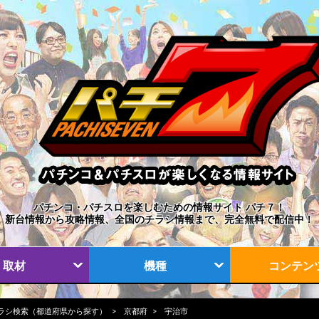
パチンコ・パチスロを楽しむための情報サイト パチ７！
新台情報から攻略情報、全国のチラシ情報まで、完全無料で配信中！
取材
機種
コンテン
ラシ検索（都道府県から探す）
京都府
宇治市