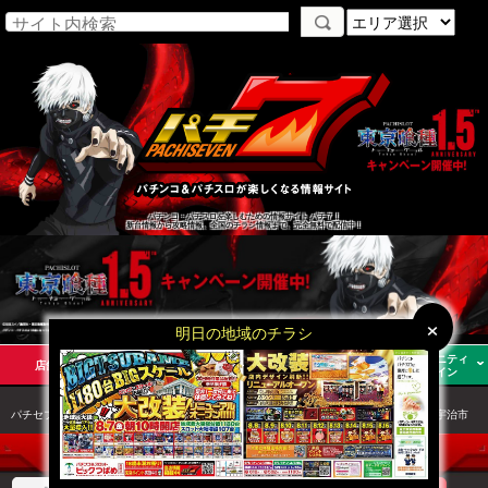
パチンコ・パチスロを楽しむための情報サイト パチ７！
新台情報から攻略情報、全国のチラシ情報まで、完全無料で配信中！
×
×
明日の地域のチラシ
コミュニティ
店舗
取材
機種
コンテンツ
ログイン
パチセブントップ
本日の打ちいこ情報
チラシ検索（都道府県から探す）
京都府
宇治市
打ちいこ情報