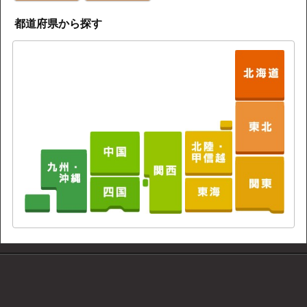
都道府県から探す