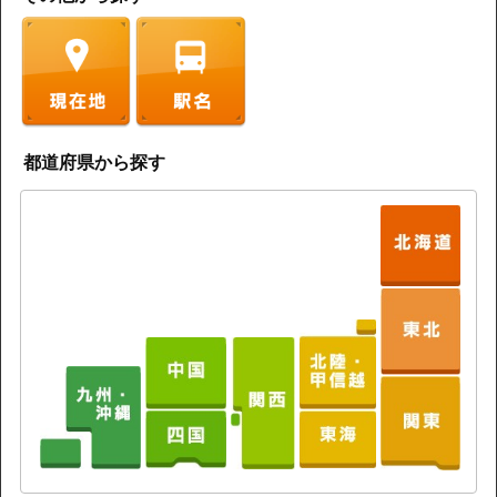
都道府県から探す