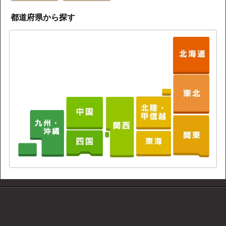
都道府県から探す