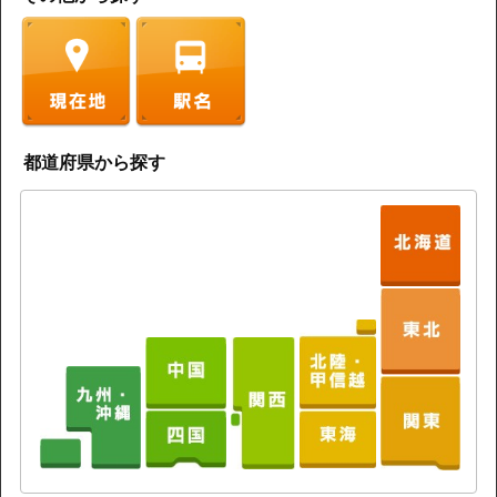
都道府県から探す