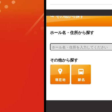
その他から探す
ホール名・住所から探す
その他から探す