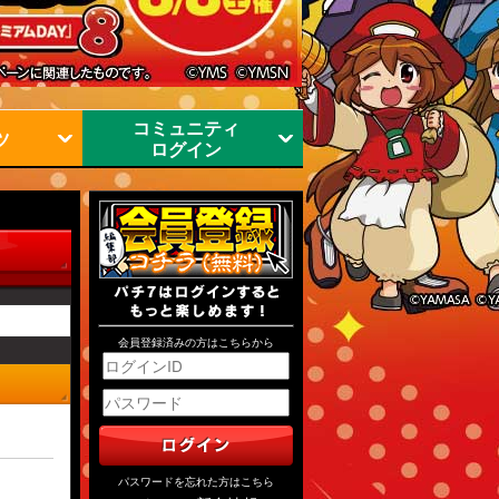
コミュニティ
ツ
ログイン
会員登録済みの方はこちらから
パスワードを忘れた方はこちら