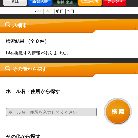
ALL
本日
明日
昨日
八幡市
検索結果 （全 0 件）
現在掲載する情報がありません。
その他から探す
ホール名・住所から探す
その他から探す