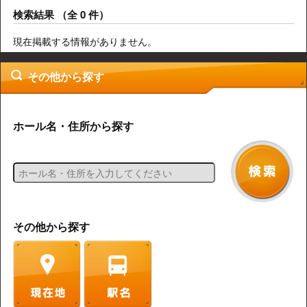
検索結果 （全 0 件）
現在掲載する情報がありません。
その他から探す
ホール名・住所から探す
その他から探す