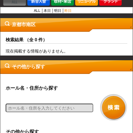
ALL
本日
明日
昨日
京都市南区
検索結果 （全 0 件）
現在掲載する情報がありません。
その他から探す
ホール名・住所から探す
その他から探す