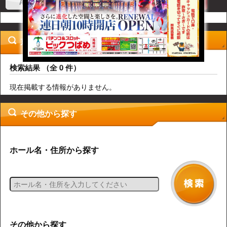
ALL
本日
明日
昨日
京都市北区
検索結果 （全 0 件）
現在掲載する情報がありません。
その他から探す
ホール名・住所から探す
その他から探す