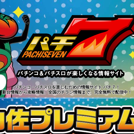
パチンコ・パチスロを楽しむための情報サイト パチ７！
新台情報から攻略情報、全国のチラシ情報まで、完全無料で配信中！