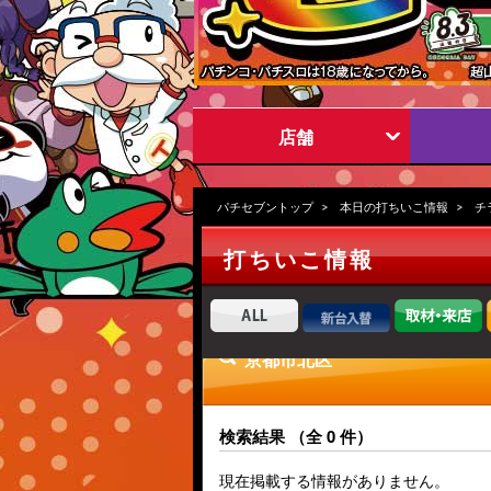
店舗
パチセブントップ
本日の打ちいこ情報
チ
打ちいこ情報
京都市北区
検索結果 （全 0 件）
現在掲載する情報がありません。