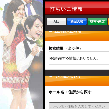
打ちいこ情報
乙訓郡大山崎町
検索結果 （全 0 件）
現在掲載する情報がありません。
その他から探す
ホール名・住所から探す