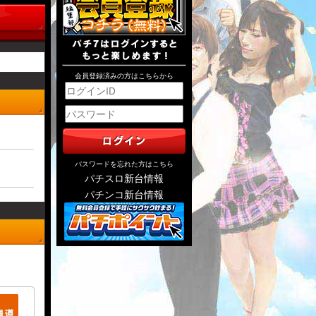
会員登録済みの方はこちらから
パスワードを忘れた方はこちら
パチスロ新台情報
パチンコ新台情報