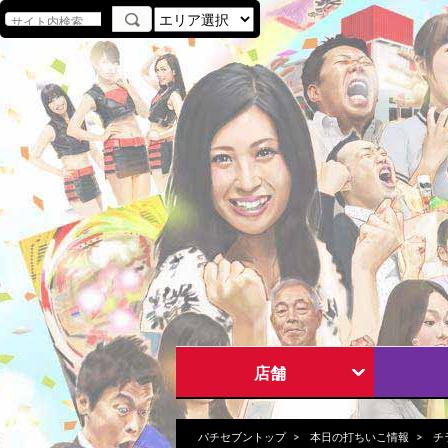
店舗
パチセブントップ
本日の打ちいこ情報
チ