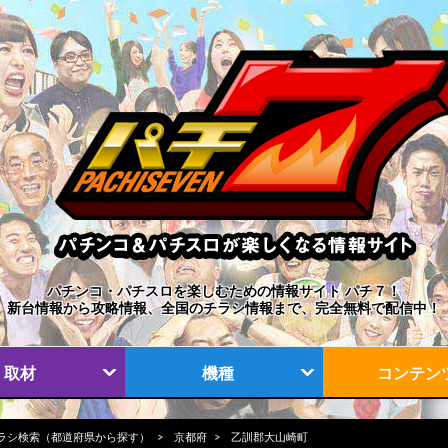
パチンコ・パチスロを楽しむための情報サイト パチ７！
新台情報から攻略情報、全国のチラシ情報まで、完全無料で配信中！
取材
機種
コンテン
ラシ検索（都道府県から探す）
京都府
乙訓郡大山崎町