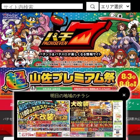
パチンコ・パチスロを楽しむための情報サイト パチ７！
新台情報から攻略情報、全国のチラシ情報まで、完全無料で配信中！
×
×
明日の地域のチラシ
コミュニティ
店舗
取材
機種
コンテンツ
ログイン
パチセブントップ
本日の打ちいこ情報
チラシ検索（都道府県から探す）
京都府
乙訓郡大
打ちいこ情報