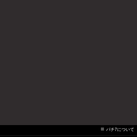
パチ7について