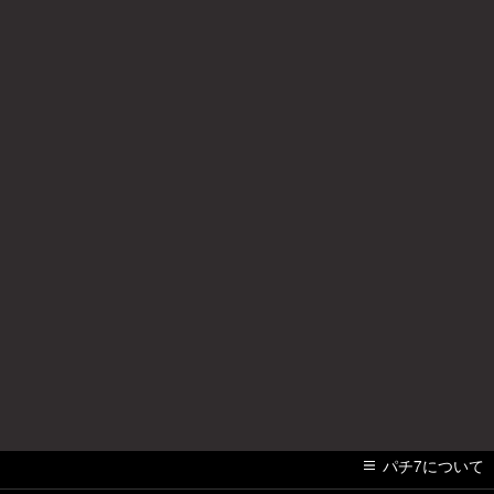
パチ7について