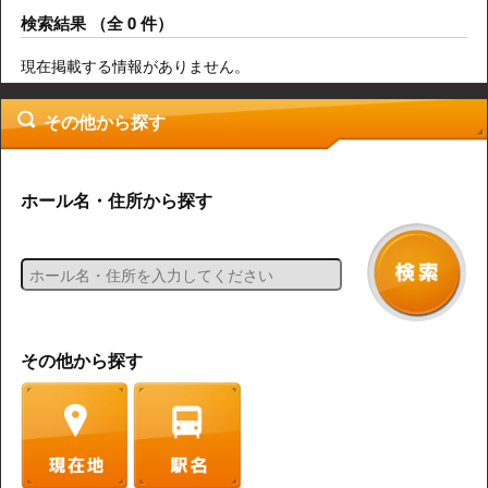
検索結果 （全 0 件）
現在掲載する情報がありません。
その他から探す
ホール名・住所から探す
その他から探す