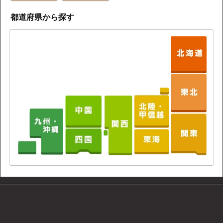
都道府県から探す