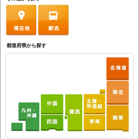
都道府県から探す