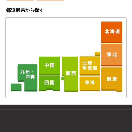
都道府県から探す