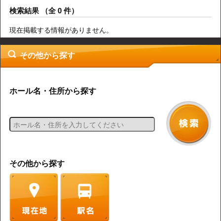
検索結果 （全 0 件）
現在掲載する情報がありません。
その他から探す
ホール名・住所から探す
その他から探す