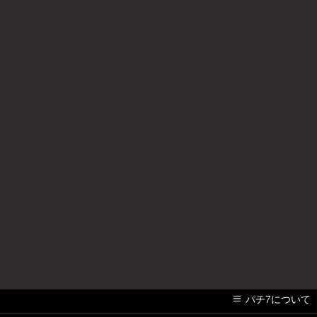
パチ7について