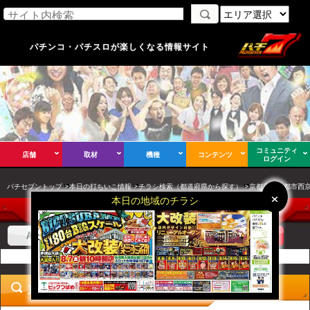
パチンコ・パチスロが楽しくなる情報サイト
コミュニティ
店舗
取材
機種
コンテンツ
ログイン
パチセブントップ
本日の打ちいこ情報
チラシ検索（都道府県から探す）
京都府
京都市西
×
×
本日の地域のチラシ
打ちいこ情報
ALL
本日
明日
昨日
京都市西京区