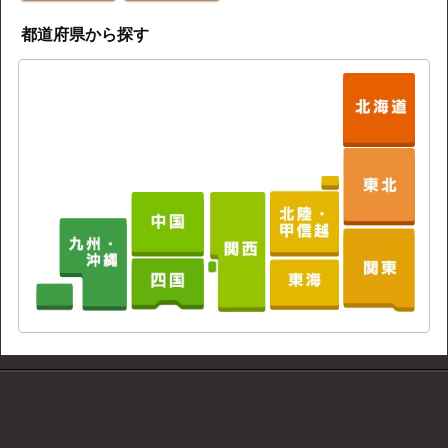
都道府県から探す