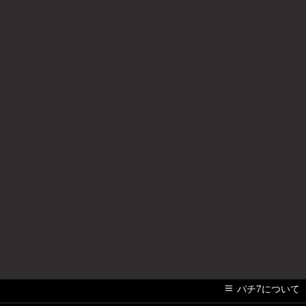
パチ7について