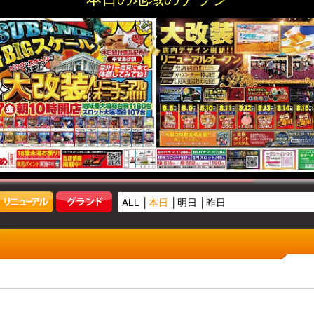
取材
機種
コンテン
ラシ検索（都道府県から探す）
京都府
京都市山科区
ALL
本日
明日
昨日