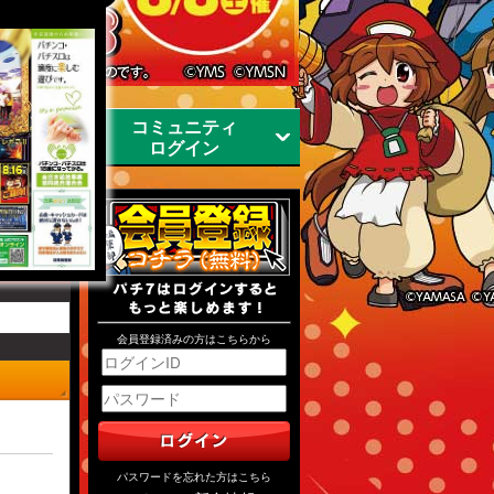
コミュニティ
ツ
ログイン
会員登録済みの方はこちらから
パスワードを忘れた方はこちら