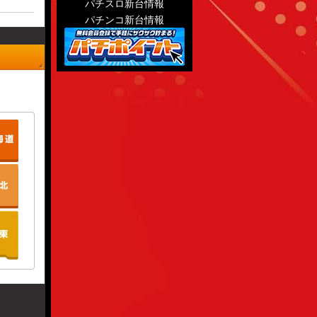
パチスロ新台情報
パチンコ新台情報