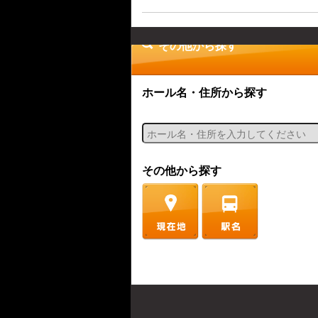
その他から探す
ホール名・住所から探す
その他から探す