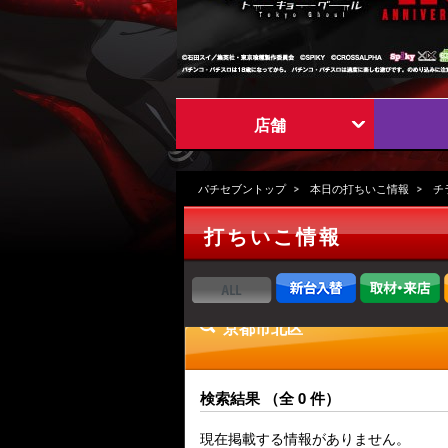
店舗
パチセブントップ
本日の打ちいこ情報
チ
打ちいこ情報
京都市北区
検索結果 （全 0 件）
現在掲載する情報がありません。