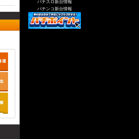
パチスロ新台情報
パチンコ新台情報