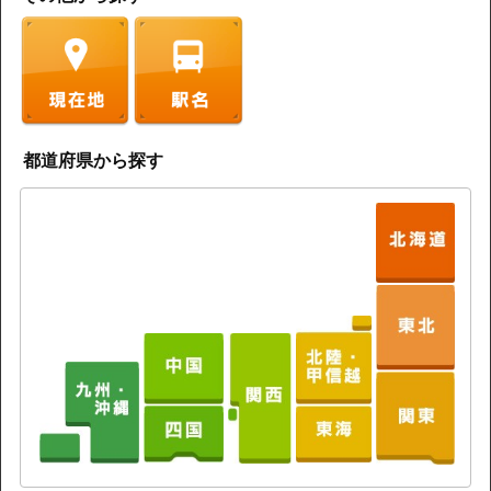
都道府県から探す