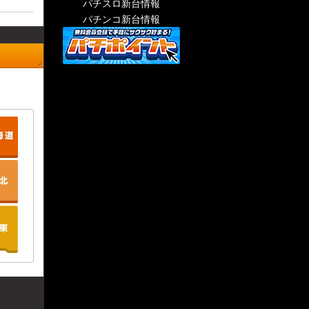
パチスロ新台情報
パチンコ新台情報