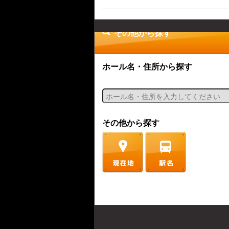
その他から探す
ホール名・住所から探す
その他から探す