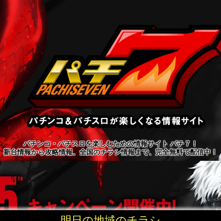
パチンコ・パチスロを楽しむための情報サイト パチ７！
新台情報から攻略情報、全国のチラシ情報まで、完全無料で配信中！
明日の地域のチラシ