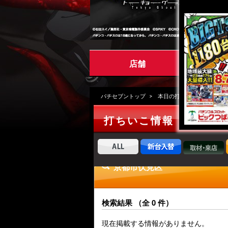
店舗
パチセブントップ
本日の打ちいこ情報
チ
打ちいこ情報
京都市伏見区
検索結果 （全 0 件）
現在掲載する情報がありません。