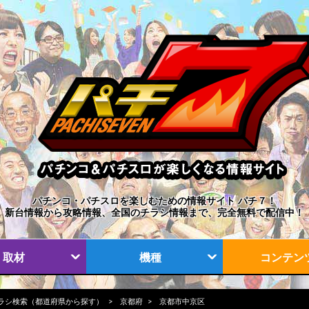
パチンコ・パチスロを楽しむための情報サイト パチ７！
新台情報から攻略情報、全国のチラシ情報まで、完全無料で配信中！
取材
機種
コンテン
ラシ検索（都道府県から探す）
京都府
京都市中京区