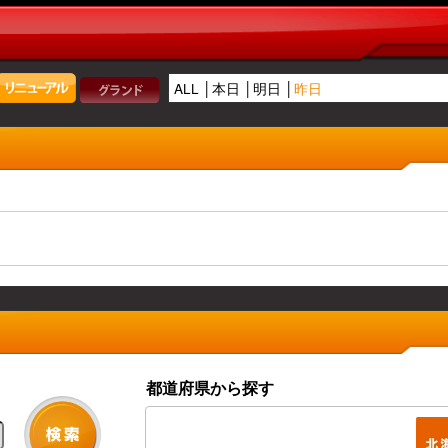
ALL
本日
明日
昨日
都道府県から探す