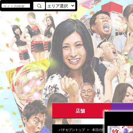
店舗
パチセブントップ
本日の打ちいこ情報
チ