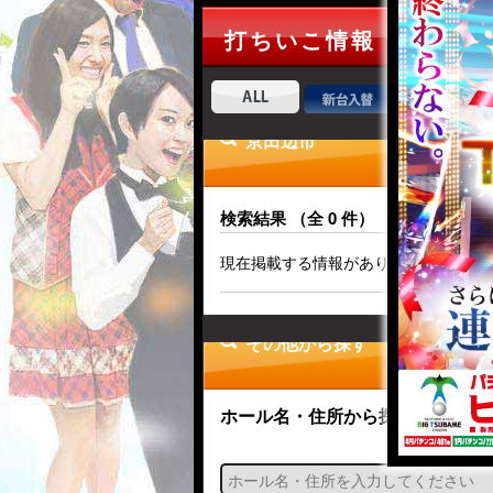
打ちいこ情報
京田辺市
検索結果 （全 0 件）
現在掲載する情報がありません。
その他から探す
ホール名・住所から探す