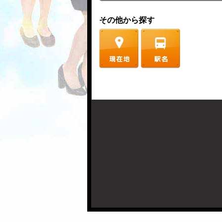
その他から探す