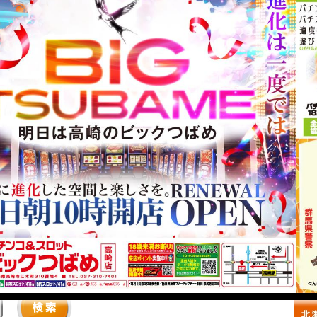
ALL
本日
明日
昨日
都道府県から探す