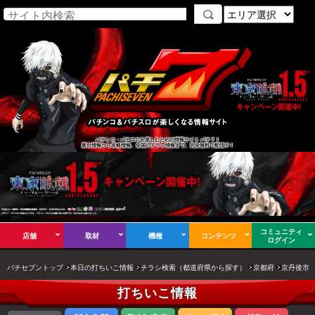
パチンコ・パチスロを楽しむための情報サイト パチ７！
新台情報から攻略情報、全国のチラシ情報まで、完全無料で配信中！
コミュニティ
店舗
取材
機種
コンテンツ
ログイン
パチセブントップ
本日の打ちいこ情報
チラシ検索（都道府県から探す）
京都府
京丹後市
打ちいこ情報