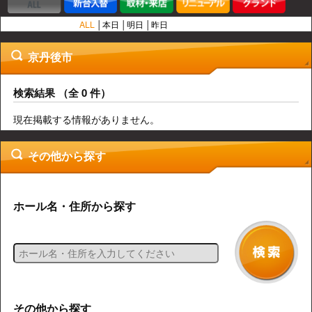
ALL
本日
明日
昨日
京丹後市
検索結果 （全 0 件）
現在掲載する情報がありません。
その他から探す
ホール名・住所から探す
その他から探す