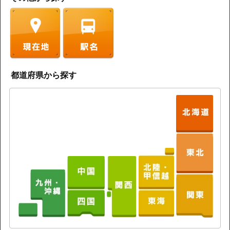
都道府県から探す