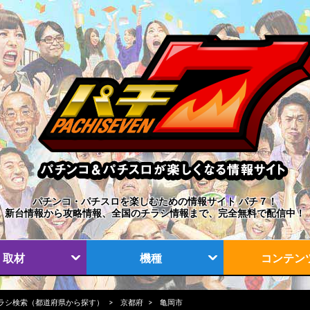
パチンコ・パチスロを楽しむための情報サイト パチ７！
新台情報から攻略情報、全国のチラシ情報まで、完全無料で配信中！
取材
機種
コンテン
ラシ検索（都道府県から探す）
京都府
亀岡市