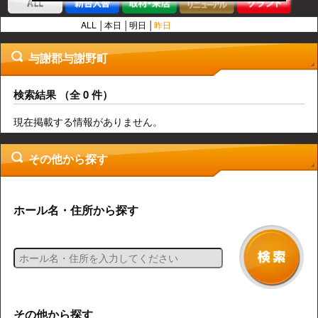
ALL
本日
明日
昨日
与謝郡与謝野町
検索結果 （全 0 件）
現在掲載する情報がありません。
その他から探す
ホール名・住所から探す
その他から探す