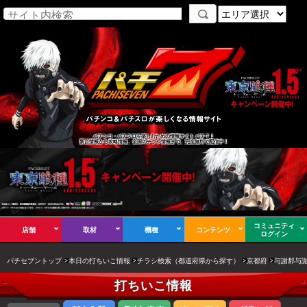
パチンコ・パチスロを楽しむための情報サイト パチ７！
新台情報から攻略情報、全国のチラシ情報まで、完全無料で配信中！
コミュニティ
店舗
取材
機種
コンテンツ
ログイン
パチセブントップ
本日の打ちいこ情報
チラシ検索（都道府県から探す）
京都府
与謝郡与
打ちいこ情報