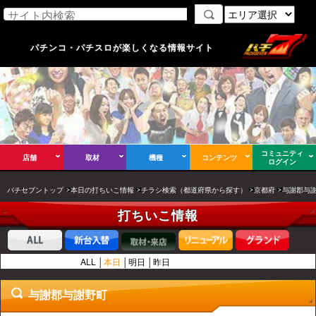
パチンコ・パチスロが楽しくなる情報サイト
コミュニティ
店舗
取材
機種
コンテンツ
ログイン
パチセブントップ
本日の打ちいこ情報
チラシ検索（都道府県から探す）
京都府
与謝郡与
打ちいこ情報
ALL
本日
明日
昨日
与謝郡与謝野町