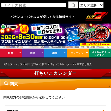
パチンコ・パチスロが楽しくなる情報サイト
コミュニティ
店舗
取材
機種
コンテンツ
ログイン
パチセブントップ
本日の打ちいこ情報
打ちいこカレンダー
エリア切り替え
打ちいこカレンダー
関東
関東地方の都道府県から選択してください