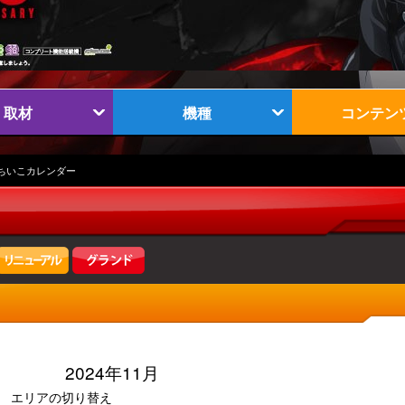
取材
機種
コンテン
ちいこカレンダー
2024年11月
エリアの切り替え