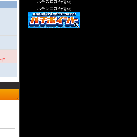
パチスロ新台情報
パチンコ新台情報
の日