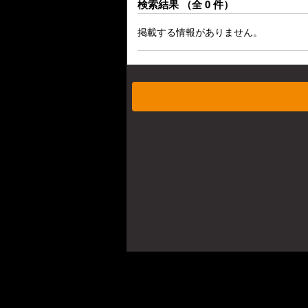
検索結果 （全 0 件）
掲載する情報がありません。