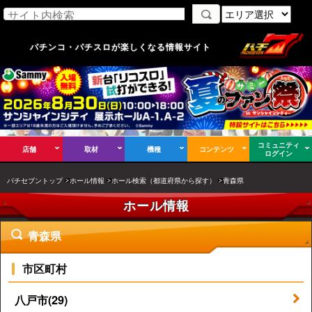
パチンコ・パチスロが楽しくなる情報サイト
コミュニティ
店舗
取材
機種
コンテンツ
ログイン
パチセブントップ
ホール情報
ホール検索（都道府県から探す）
青森県
ホール情報
青森県
市区町村
八戸市(29)