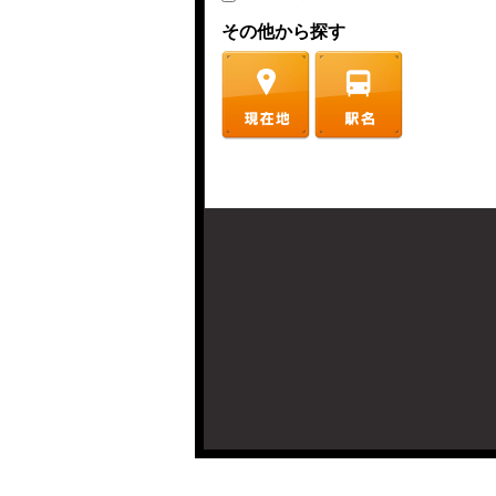
その他から探す