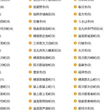
6)
筑紫野市(5)
春日市(5)
)
福岡市城南区(5)
直方市(5)
田町(4)
宗像市(4)
うきは市(4)
珂川町(4)
朝倉郡筑前町(4)
北九州市門司区(4)
)
糟屋郡志免町(3)
遠賀郡遠賀町(3)
宮町(3)
三井郡大刀洗町(3)
行橋市(3)
)
北九州市八幡東区(3)
大川市(3)
川町(2)
糟屋郡粕屋町(2)
田川郡川崎町(2)
川町(2)
田川郡福智町(2)
嘉麻市(2)
)
豊前市(2)
福津市(2)
1)
糟屋郡篠栗町(1)
糟屋郡久山町(1)
惠町(1)
築上郡築上町(1)
田川郡大任町(0)
富町(0)
築上郡上毛町(0)
田川郡香春町(0)
竹町(0)
遠賀郡岡垣町(0)
朝倉郡東峰村(0)
田町(0)
遠賀郡芦屋町(0)
那珂川市(0)