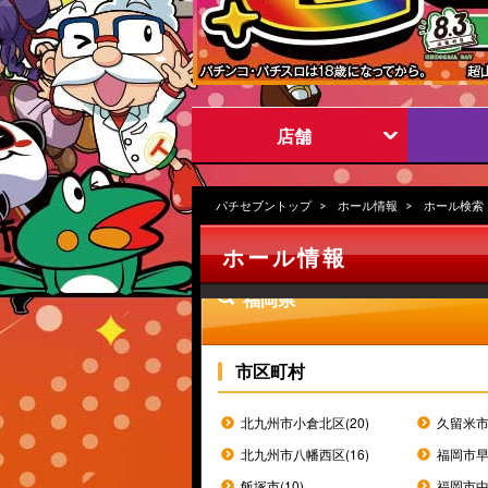
店舗
パチセブントップ
ホール情報
ホール検索
ホール情報
福岡県
市区町村
北九州市小倉北区(20)
久留米市(
北九州市八幡西区(16)
福岡市早良
飯塚市(10)
福岡市中