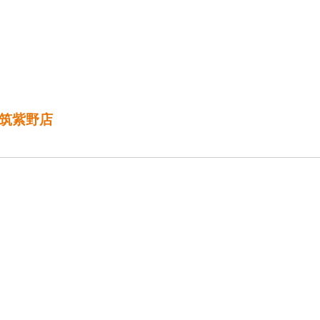
9筑紫野店