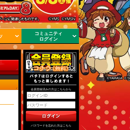
コミュニティ
ツ
ログイン
会員登録済みの方はこちらから
パスワードを忘れた方はこちら