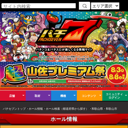
パチンコ・パチスロを楽しむための情報サイト パチ７！
新台情報から攻略情報、全国のチラシ情報まで、完全無料で配信中！
コミュニティ
店舗
取材
機種
コンテンツ
ログイン
パチセブントップ
ホール情報
ホール検索（都道府県から探す）
和歌山県
和歌山市
ホール情報