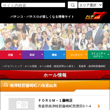
パチンコ・パチスロが楽しくなる情報サイト
コミュニティ
店舗
取材
機種
コンテンツ
ログイン
パチセブントップ
ホール情報
ホール検索（都道府県から探す）
青森県
南津軽郡藤崎町
ホール情報
南津軽郡藤崎町の検索結果
ＦＯＲＵＭ－１藤崎店
青森県南津軽郡藤崎町西豊田3-1-4