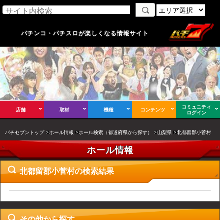
パチンコ・パチスロが楽しくなる情報サイト
コミュニティ
店舗
取材
機種
コンテンツ
ログイン
パチセブントップ
ホール情報
ホール検索（都道府県から探す）
山梨県
北都留郡小菅村
ホール情報
北都留郡小菅村の検索結果
その他から探す