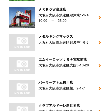
ＡＲＲＯＷ浪速店
大阪府大阪市浪速区敷津東1-9-16
10:00 ～ 23:00
メタルキングマックス
大阪府大阪市浪速区難波中1-6-8
エムイーロッソＪＲ今宮駅前店
大阪府大阪市浪速区大国3-13-20
パーラーアトム桜川店
大阪府大阪市浪速区桜川2-1-7
クラブアルドーレ新世界店