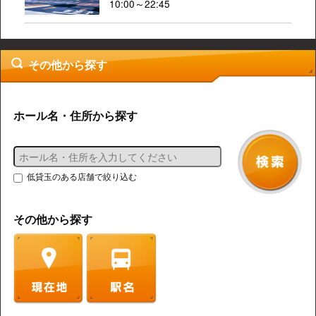
10:00～22:45
その他から探す
ホール名・住所から探す
低貸玉のある店舗で絞り込む
その他から探す