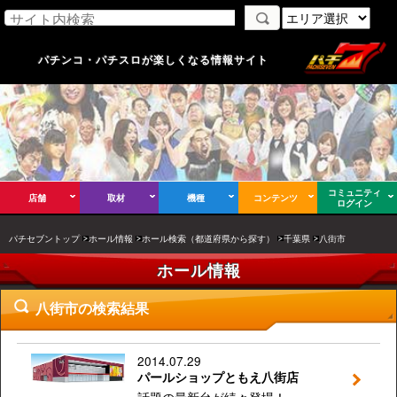
パチンコ・パチスロが楽しくなる情報サイト
コミュニティ
店舗
取材
機種
コンテンツ
ログイン
パチセブントップ
ホール情報
ホール検索（都道府県から探す）
千葉県
八街市
ホール情報
八街市の検索結果
2014.07.29
パールショップともえ八街店