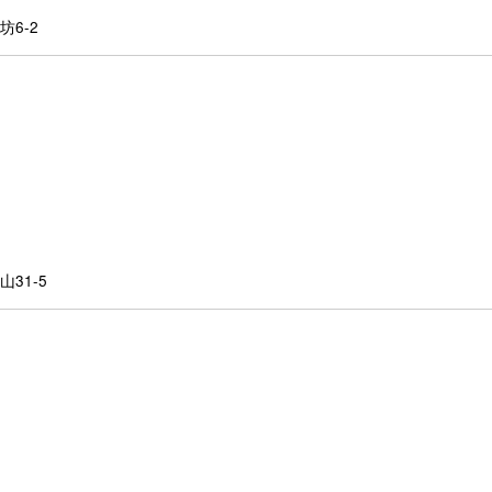
6-2
31-5