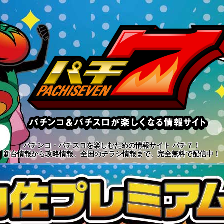
パチンコ・パチスロを楽しむための情報サイト パチ７！
新台情報から攻略情報、全国のチラシ情報まで、完全無料で配信中！