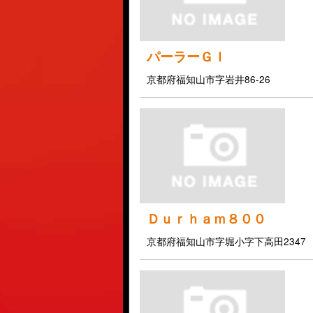
パーラーＧＩ
京都府福知山市字岩井86-26
Ｄｕｒｈａｍ８００
京都府福知山市字堀小字下高田2347