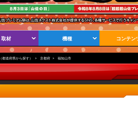
取材
機種
コンテン
（都道府県から探す）
京都府
福知山市