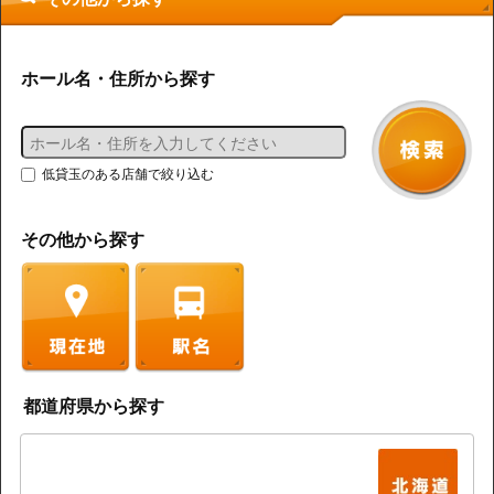
ホール名・住所から探す
低貸玉のある店舗で絞り込む
その他から探す
都道府県から探す