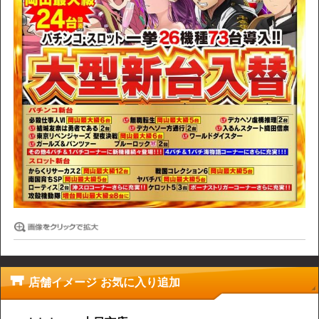
店舗イメージ お気に入り追加