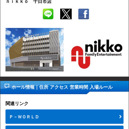
ｎｉｋｋｏ 十日市店
ホール情報｜住所 アクセス 営業時間 入場ルール
関連リンク
Ｐ－ＷＯＲＬＤ